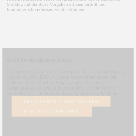
Struktur, mit der diese Vorgaben effizient erfüllt und
kontinuierlich verbessert werden können.
Bereit für den nächsten Schritt?
In einem unverbindlichen Erstgespräch klären wir gemeinsam,
ob und wie ISO 45001 zu Ihrem Unternehmen passt. Wir
nehmen uns Zeit für Ihre Fragen, analysieren Ihre
Ausgangslage und zeigen Ihnen konkret, welche Schritte
sinnvoll sind — ohne Verkaufsdruck, ohne Verpflichtung.
ERSTGESPRÄCH VEREINBAREN
KONTAKT AUFNEHMEN