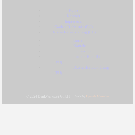
Kurse
Kontakt
Impressum
Cookie-Richtlinie (EU)
Datenschutzerklärung (EU)
Kurse
Kontakt
Impressum
Cookie-Richtlinie
(EU)
Datenschutzerklärung
(EU)
© 2024 DenkWerkstatt GmbH
Made by
Upgrade Marketing