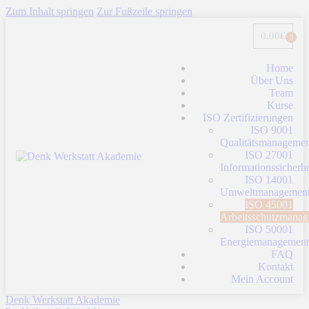
Zum Inhalt springen
Zur Fußzeile springen
0.00
€
0
Home
Über Uns
Team
Kurse
ISO Zertifizierungen
ISO 9001
Qualitätsmanagemen
ISO 27001
Informationssicherhe
ISO 14001
Umweltmanagemen
ISO 45001
Arbeitsschutzmana
ISO 50001
Energiemanagement
FAQ
Kontakt
Mein Account
Denk Werkstatt Akademie