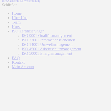
Ihre Akademie für Weiterbildung
Schließen
Home
Über Uns
Team
Kurse
ISO Zertifizierungen
ISO 9001 Qualitätsmanagement
ISO 27001 Informationssicherheit
ISO 14001 Umweltmanagement
ISO 45001 Arbeitsschutzmanagement
ISO 50001 Energiemanagement
FAQ
Kontakt
Mein Account