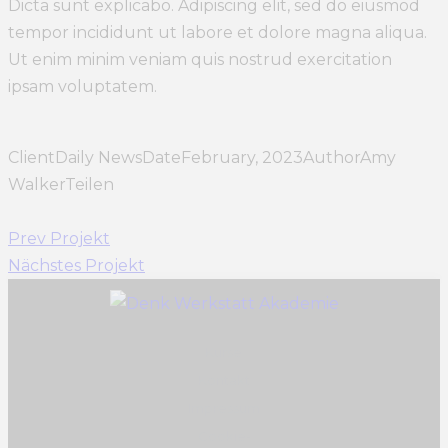
Dicta sunt explicabo. Adipiscing elit, sed do eiusmod
tempor incididunt ut labore et dolore magna aliqua.
Ut enim minim veniam quis nostrud exercitation
ipsam voluptatem.
Client
Daily News
Date
February, 2023
Author
Amy
Walker
Teilen
Prev Projekt
Nächstes Projekt
Kurse
Kontakt
Impressum
Cookie-