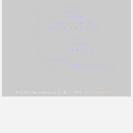
Kurse
Kontakt
Impressum
Cookie-Richtlinie (EU)
Datenschutzerklärung (EU)
Kurse
Kontakt
Impressum
Cookie-
Richtlinie (EU)
Datenschutzerklärung
(EU)
© 2024 DenkWerkstatt GmbH
Made by
Upgrade Marketing