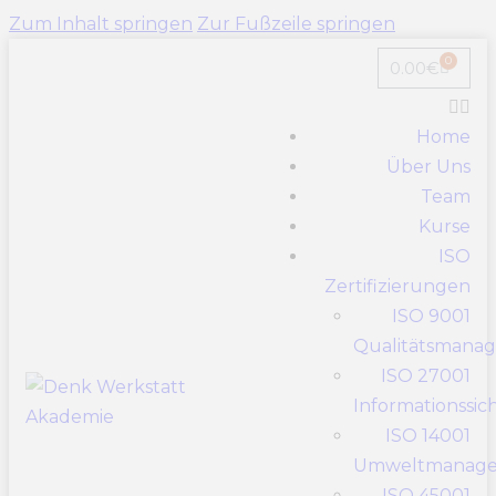
Zum Inhalt springen
Zur Fußzeile springen
0
0.00
€
Home
Über Uns
Team
Kurse
ISO
Zertifizierungen
ISO 9001
Qualitätsmana
ISO 27001
Informationssic
ISO 14001
Umweltmanag
ISO 45001