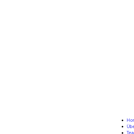
Ho
Übe
Te