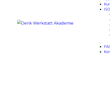
Kur
ISO
FA
Kon